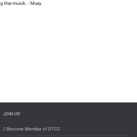
ig thai-musik. - Muay
JOIN US!
Become Member of DTCC