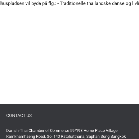
uspladsen vil byde på flg.: - Traditionelle thailandske danse og livl
CONTACT US
Danish-Thai Chamber of Commerce 59/193 Home Place Village
Ramkhamhaeng Road, Soi 140 Ratphatthana, Saphan Sung Bangkok