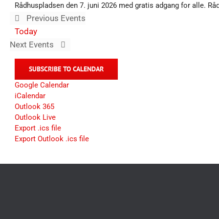
Rådhuspladsen den 7. juni 2026 med gratis adgang for alle. Rådh
Previous
Events
Today
Next
Events
SUBSCRIBE TO CALENDAR
Google Calendar
iCalendar
Outlook 365
Outlook Live
Export .ics file
Export Outlook .ics file