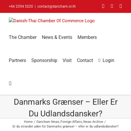
Skip
Facebook
LinkedIn
You
+66 2354 5220
|
contact@dancham.or.th
to
content
The Chamber
News & Events
Members
Partners
Sponsorship
Visit
Contact
Login
Er Du Strandet Uden For
Danmarks Grænser – Eller Er
Du Udlandsdansker?
Home
Dancham News
Foreign Affairs
News Archive
Er du strandet uden for Danmarks grænser – eller er du udlandsdansker?